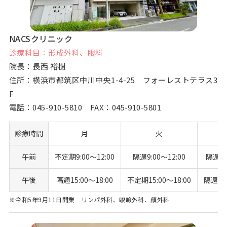
NACSクリニック
診療科目：形成外科、眼科
院長：長西 裕樹
住所：横浜市都筑区中川中央1-4-25 フォーレストテラス3
F
電話：
045-910-5810
FAX：045-910-5801
診療時間
月
火
午前
不定期9:00〜12:00
隔週9:00〜12:00
隔週9:
午後
隔週15:00〜18:00
不定期15:00〜18:00
隔週15:
※令和5年9月11日開業 リンパ外科、眼瞼外科、顔外科