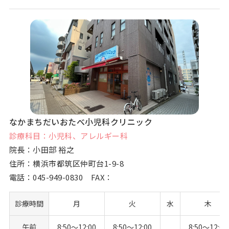
なかまちだいおたべ小児科クリニック
診療科目：小児科、アレルギー科
院長：小田部 裕之
住所：横浜市都筑区仲町台1-9-8
電話：
045-949-0830
FAX：
診療時間
月
火
水
木
午前
8:50〜12:00
8:50〜12:00
8:50〜12:00