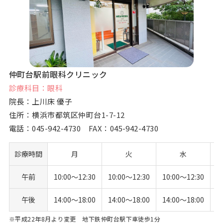
仲町台駅前眼科クリニック
診療科目：眼科
院長：上川床 優子
住所：横浜市都筑区仲町台1-7-12
電話：
045-942-4730
FAX：045-942-4730
診療時間
月
火
水
午前
10:00〜12:30
10:00〜12:30
10:00〜12:30
1
午後
14:00〜18:00
14:00〜18:00
14:00〜18:00
1
※平成22年8月より変更 地下鉄仲町台駅下車徒歩1分