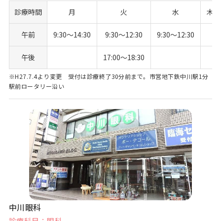
診療時間
月
火
水
木
午前
9:30〜14:30
9:30〜12:30
9:30〜12:30
午後
17:00〜18:30
※H27.7.4より変更 受付は診療終了30分前まで。市営地下鉄中川駅1分
駅前ロータリー沿い
中川眼科
診療科目：眼科