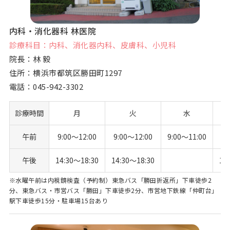
内科・消化器科 林医院
診療科目：内科、消化器内科、皮膚科、小児科
院長：林 毅
住所：横浜市都筑区勝田町1297
電話：
045-942-3302
診療時間
月
火
水
午前
9:00〜12:00
9:00〜12:00
9:00〜11:00
9:
午後
14:30〜18:30
14:30〜18:30
14
※水曜午前は内視鏡検査（予約制）東急バス「勝田折返所」下車徒歩2
分、東急バス・市営バス「勝田」下車徒歩2分、市営地下鉄線「仲町台」
駅下車徒歩15分・駐車場15台あり