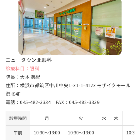
ニュータウン北眼科
診療科目：眼科
院長：大本 美紀
住所：横浜市都筑区中川中央1-31-1-4123 モザイクモール
港北4F
電話：
045-482-3334
FAX：045-482-3339
診療時間
月
火
水
木
午前
10:30〜13:00
10:30〜13:00
10:30