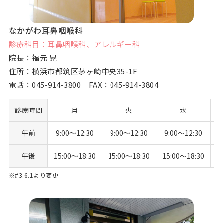
なかがわ耳鼻咽喉科
診療科目：耳鼻咽喉科、アレルギー科
院長：福元 晃
住所：横浜市都筑区茅ヶ崎中央35-1F
電話：
045-914-3800
FAX：045-914-3804
診療時間
月
火
水
午前
9:00〜12:30
9:00〜12:30
9:00〜12:30
9
午後
15:00〜18:30
15:00〜18:30
15:00〜18:30
※#3.6.1より変更