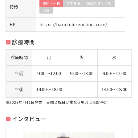
夜間・休日
在宅支援
訪問診療・往診
特徴
入院
HP
https://harichildrenclinic.com/
診療時間
診療時間
月
火
水
9:00〜12:00
9:00〜13:00
9:00〜12:00
午前
14:00〜18:00
14:00〜18:00
1
午後
※2023年4月1日開業 日曜と祝日が重なる場合は休診予定。
インタビュー